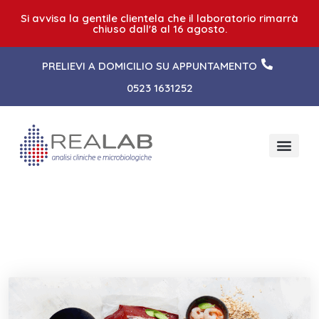
Si avvisa la gentile clientela che il laboratorio rimarrà
chiuso dall'8 al 16 agosto.
PRELIEVI A DOMICILIO SU APPUNTAMENTO
0523 1631252