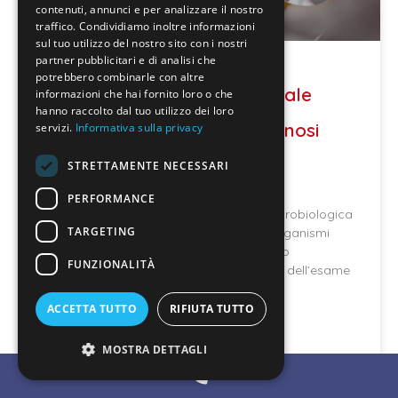
contenuti, annunci e per analizzare il nostro
traffico. Condividiamo inoltre informazioni
sul tuo utilizzo del nostro sito con i nostri
partner pubblicitari e di analisi che
potrebbero combinarle con altre
Urinocoltura (esame colturale
informazioni che hai fornito loro o che
hanno raccolto dal tuo utilizzo dei loro
delle urine): guida alla diagnosi
servizi.
Informativa sulla privacy
delle infezioni urinarie
STRETTAMENTE NECESSARI
PERFORMANCE
L’urinocoltura rappresenta l’indagine microbiologica
TARGETING
d’elezione per l’identificazione dei microrganismi
patogeni responsabili di infezioni a carico
FUNZIONALITÀ
dell’apparato urinario (IVU). A differenza dell’esame
chimico-fisico delle urine, che
ACCETTA TUTTO
RIFIUTA TUTTO
LEGGI DI PIÙ »
MOSTRA DETTAGLI
Febbraio 20, 2026