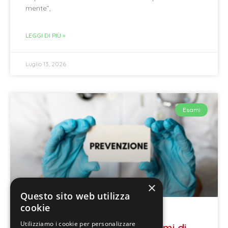
mente”,
LEGGI DI PIÙ »
Luglio 13, 2026
Esami
×
Questo sito web utilizza
cookie
Utilizziamo i cookie per personalizzare
Prevenzione: perché gli esami di