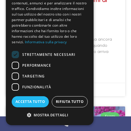
contenuti, annunci e per analizzare il nostro
traffico. Condividiamo inoltre informazioni
controllo possono fare la
sul tuo utilizzo del nostro sito con i nostri
partner pubblicitari e di analisi che
differenza
potrebbero combinarle con altre
informazioni che hai fornito loro o che
hanno raccolto dal tuo utilizzo dei loro
Quando si parla di salute, spesso si pensa ancora
servizi.
Informativa sulla privacy
troppo spesso solo alla cura: una visita quando
compare un sintomo, una terapia quando arriva
STRETTAMENTE NECESSARI
una
PERFORMANCE
LEGGI DI PIÙ »
TARGETING
FUNZIONALITÀ
Giugno 19, 2026
ACCETTA TUTTO
RIFIUTA TUTTO
MOSTRA DETTAGLI
Esami