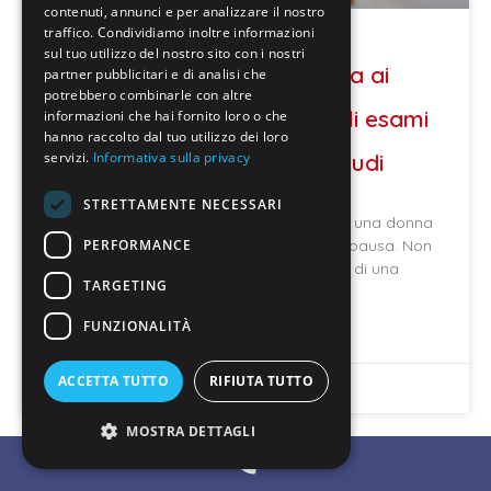
contenuti, annunci e per analizzare il nostro
traffico. Condividiamo inoltre informazioni
sul tuo utilizzo del nostro sito con i nostri
Menopausa: guida completa ai
partner pubblicitari e di analisi che
potrebbero combinarle con altre
cambiamenti del corpo, agli esami
informazioni che hai fornito loro o che
hanno raccolto dal tuo utilizzo dei loro
utili e a ciò che dicono gli studi
servizi.
Informativa sulla privacy
STRETTAMENTE NECESSARI
Uno dei momenti più delicati nella vita di una donna
PERFORMANCE
è rappresentato certamente dalla menopausa. Non
si tratta di un passaggio improvviso, ma di una
TARGETING
FUNZIONALITÀ
LEGGI DI PIÙ »
ACCETTA TUTTO
RIFIUTA TUTTO
Aprile 20, 2026
MOSTRA DETTAGLI
Blog