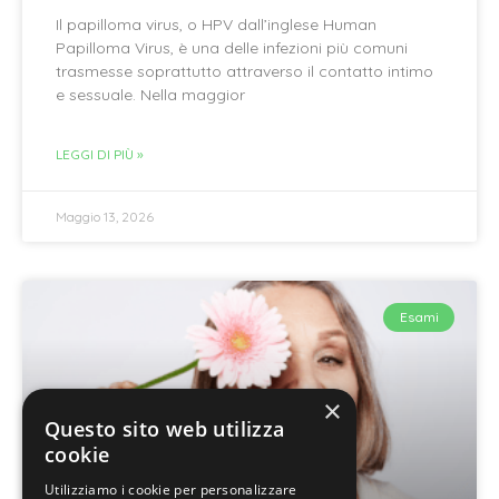
Il papilloma virus, o HPV dall’inglese Human
Papilloma Virus, è una delle infezioni più comuni
trasmesse soprattutto attraverso il contatto intimo
e sessuale. Nella maggior
LEGGI DI PIÙ »
Maggio 13, 2026
Esami
×
Questo sito web utilizza
cookie
Utilizziamo i cookie per personalizzare