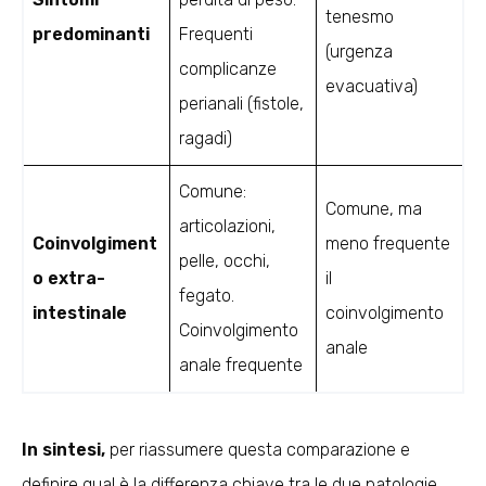
tenesmo
predominanti
Frequenti
(urgenza
complicanze
evacuativa)
perianali (fistole,
ragadi)
Comune:
Comune, ma
articolazioni,
Coinvolgiment
meno frequente
pelle, occhi,
o extra-
il
fegato.
intestinale
coinvolgimento
Coinvolgimento
anale
anale frequente
In sintesi,
per riassumere questa comparazione e
definire qual è la differenza chiave tra le due patologie,