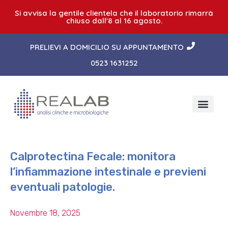
Si avvisa la gentile clientela che il laboratorio rimarrà
chiuso dall'8 al 16 agosto.
PRELIEVI A DOMICILIO SU APPUNTAMENTO
0523 1631252
Calprotectina Fecale: monitora
l’infiammazione intestinale e previeni
eventuali patologie.
Novembre 18, 2025