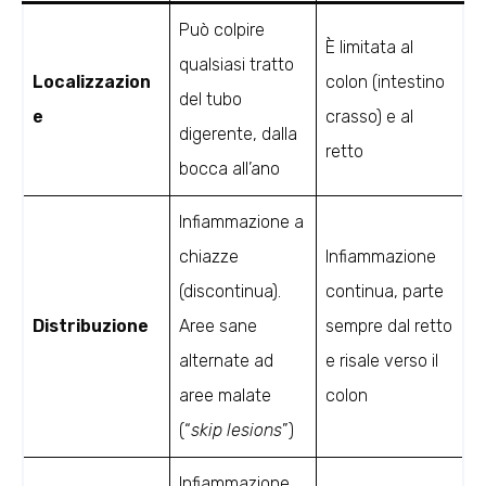
Può colpire
È limitata al
qualsiasi tratto
Localizzazion
colon (intestino
del tubo
e
crasso) e al
digerente, dalla
retto
bocca all’ano
Infiammazione a
chiazze
Infiammazione
(discontinua).
continua, parte
Distribuzione
Aree sane
sempre dal retto
alternate ad
e risale verso il
aree malate
colon
(“
skip lesions
”)
Infiammazione